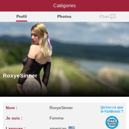
RoxyeSinner
Catégories
Profil
Photos
Chat
RoxyeSinner
Nom :
RoxyeSinner
Qu’est-ce que
le FanBoost ?
Je suis :
Femme
Langues :
american