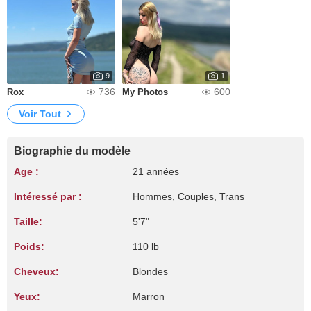
9
1
736
600
Rox
My Photos
Voir Tout
Biographie du modèle
Age :
21 années
Intéressé par :
Hommes, Couples, Trans
Taille:
5'7"
Poids:
110 lb
Cheveux:
Blondes
Yeux:
Marron