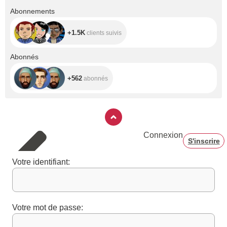
+1.5K
Abonnements
+1.5K
clients suivis
+562
Abonnés
+562
abonnés
Connexion
S'inscrire
Votre identifiant:
Votre mot de passe: