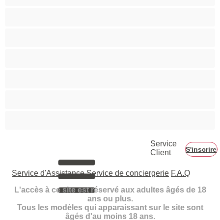
Petits seins
Pornstar
Rousses
Seins moyens
Sexe en Groupe
Vieilles
Service
S'inscrire
Client
Service d'Assistance
Service de conciergerie
F.A.Q
L'accès à ce site est réservé aux adultes âgés de 18
ans ou plus.
Tous les modèles qui apparaissant sur le site sont
âgés d'au moins 18 ans.